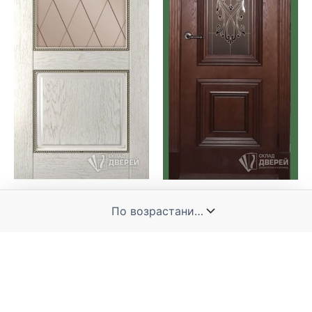
Премиум двери
Премиум двери
Гранд ДО
Дебют
18,670.00
₽
23,450.00
₽
В корзину
В корзину