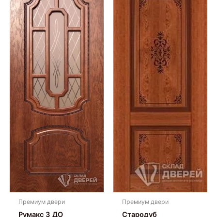
Премиум двери
Премиум двери
Румакс 3 ДО
Стародуб