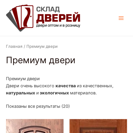
Цены:
Перейти
Main
по
возрастанию
к
Men
содержимому
Главная
/ Премиум двери
Премиум двери
Премиум двери
Двери очень высокого
качества
из качественных,
натуральных
и
экологичных
материалов.
Показаны все результаты (20)