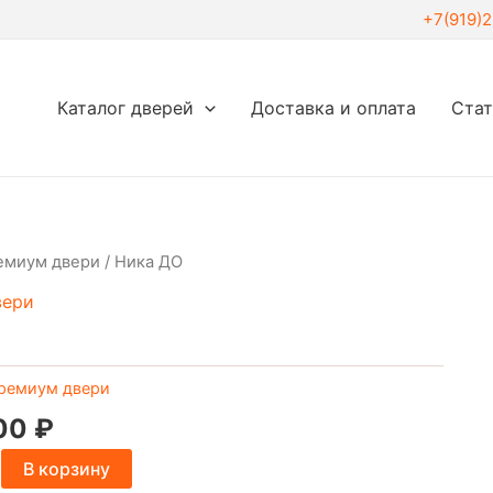
+7(919)
Каталог дверей
Доставка и оплата
Ста
емиум двери
/ Ника ДО
вери
ремиум двери
.00
₽
В корзину