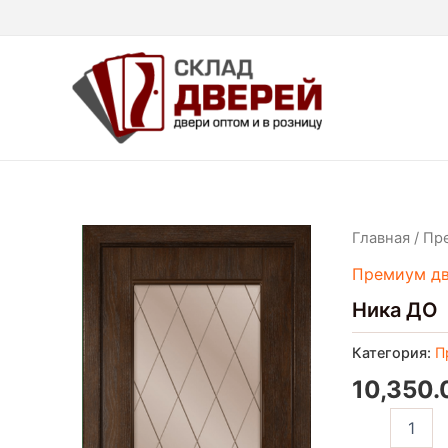
Перейти
к
содержимому
Количество
Главная
/
Пр
товара
Премиум д
Ника
ДО
Ника ДО
Категория:
П
10,350