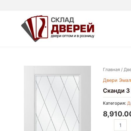
Перейти
к
содержимому
Количество
Главная
/
Дв
товара
Двери Эмал
Сканди
3
Сканди 3
ДО
Категория:
Д
8,910.