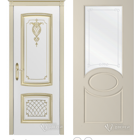
Этот
товар
имеет
несколько
вариаций.
Опции
можно
выбрать
на
странице
товара.