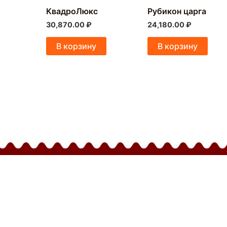
КвадроЛюкс
Рубикон царга
30,870.00
₽
24,180.00
₽
В корзину
В корзину
Конта
Богема
Доста
Полит
Отзы