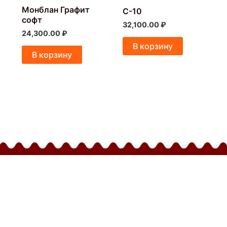
Монблан Графит
C-10
софт
32,100.00
₽
24,300.00
₽
В корзину
В корзину
кты
Предложения не являю
вка и оплата
ика конфиденциальности
вы