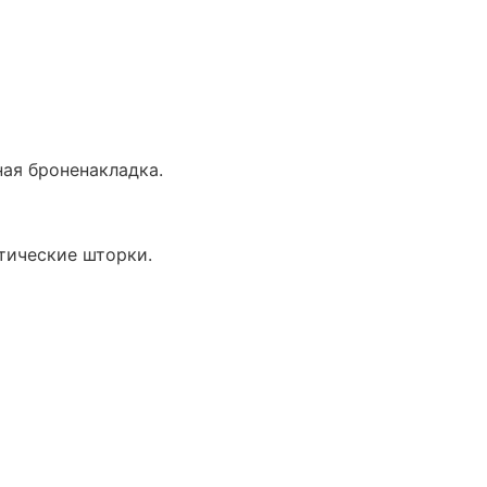
ная броненакладка.
атические шторки.