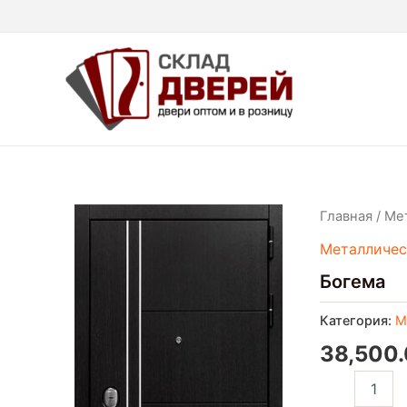
Перейти
к
содержимому
Количество
Главная
/
Ме
товара
Металличес
Богема
Богема
Категория:
М
38,500