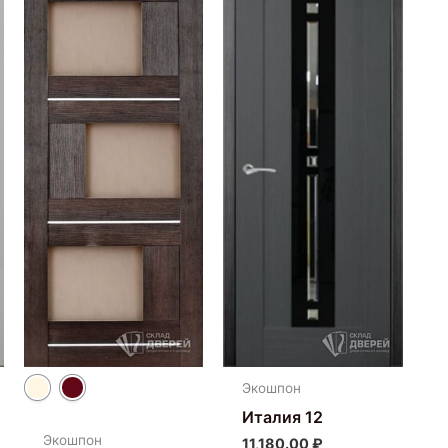
имеет
несколько
вариаций.
Опции
можно
выбрать
на
странице
товара.
Экошпон
Италия 12
Экошпон
11,180.00
₽