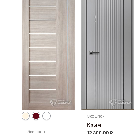
имеет
несколько
вариаций.
Опции
можно
выбрать
на
странице
товара.
Экошпон
Крым
Экошпон
12,300.00
₽