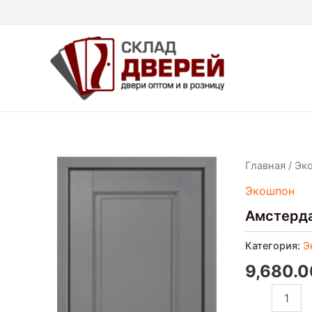
Перейти
к
содержимому
Количество
Главная
/
Эк
товара
Экошпон
Амстердам
Амстерд
Категория:
Э
9,680.